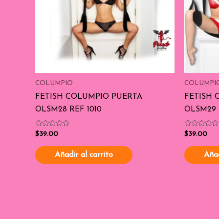
COLUMPIO
COLUMPI
FETISH COLUMPIO PUERTA
FETISH 
OLSM28 REF 1010
OLSM29 
Valorado
Valorado
$
39.00
$
39.00
con
con
0
0
de
de
Añadir al carrito
Añad
5
5