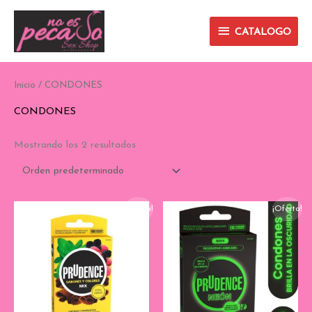
Ir
CATALOGO
al
CATALOGO
contenido
Inicio
/ CONDONES
CONDONES
Mostrando los 2 resultados
¡Oferta!
¡Oferta!