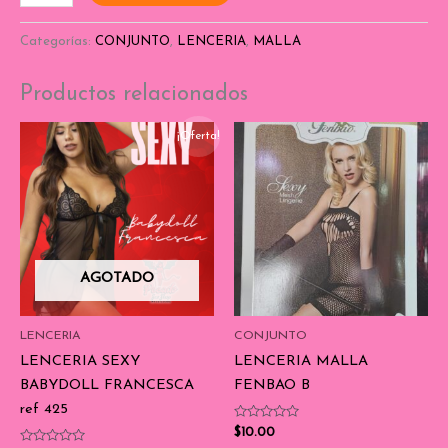
Categorías:
CONJUNTO
,
LENCERIA
,
MALLA
Productos relacionados
¡Oferta!
AGOTADO
LENCERIA
CONJUNTO
LENCERIA SEXY
LENCERIA MALLA
BABYDOLL FRANCESCA
FENBAO B
ref 425
Valorado
$
10.00
con