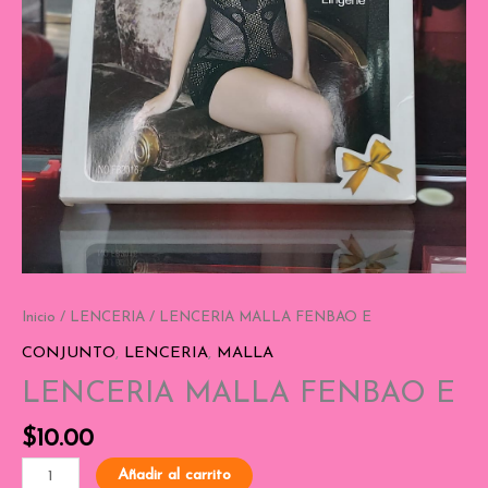
Inicio
/
LENCERIA
/ LENCERIA MALLA FENBAO E
CONJUNTO
,
LENCERIA
,
MALLA
LENCERIA MALLA FENBAO E
$
10.00
Añadir al carrito