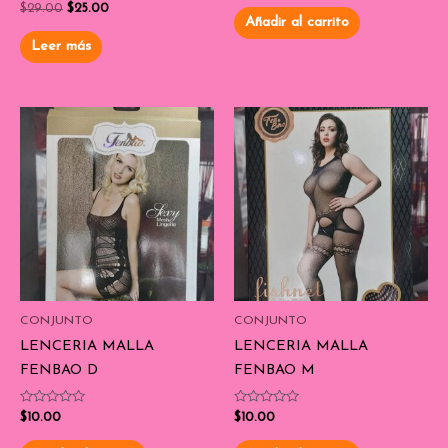
Valorado
0
$
29.00
$
25.00
con
de
Añadir al carrito
0
5
de
Leer más
5
CONJUNTO
CONJUNTO
LENCERIA MALLA
LENCERIA MALLA
FENBAO D
FENBAO M
Valorado
Valorado
$
10.00
$
10.00
con
con
0
0