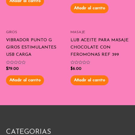
Añadir al carrito
5
0
de
Añadir al carrito
5
GIROS
MASAJE
VIBRADOR PUNTO G
LUB ACEITE PARA MASAJE
GIROS ESTIMULANTES
CHOCOLATE CON
USB CARGA
FEROMONAS REF 399
Valorado
Valorado
$
79.00
$
6.00
con
con
0
0
de
de
Añadir al carrito
Añadir al carrito
5
5
CATEGORIAS