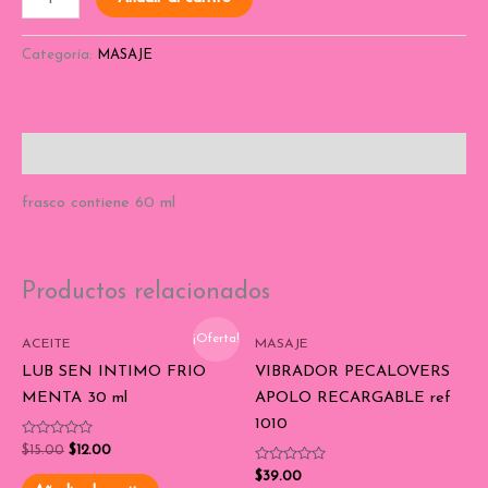
Categoría:
MASAJE
Descripción
frasco contiene 60 ml
Productos relacionados
¡Oferta!
ACEITE
MASAJE
LUB SEN INTIMO FRIO
VIBRADOR PECALOVERS
MENTA 30 ml
APOLO RECARGABLE ref
1010
Valorado
$
15.00
$
12.00
con
0
Valorado
$
39.00
de
con