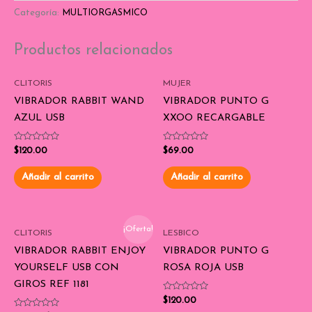
Categoría:
MULTIORGASMICO
Productos relacionados
CLITORIS
MUJER
VIBRADOR RABBIT WAND
VIBRADOR PUNTO G
AZUL USB
XXOO RECARGABLE
Valorado
Valorado
$
120.00
$
69.00
con
con
0
0
de
de
Añadir al carrito
Añadir al carrito
5
5
¡Oferta!
CLITORIS
LESBICO
VIBRADOR RABBIT ENJOY
VIBRADOR PUNTO G
YOURSELF USB CON
ROSA ROJA USB
GIROS REF 1181
Valorado
$
120.00
con