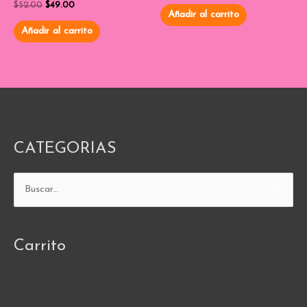
Valorado
0
$
52.00
$
49.00
con
de
Añadir al carrito
0
5
de
Añadir al carrito
5
CATEGORIAS
Buscar
por:
Carrito