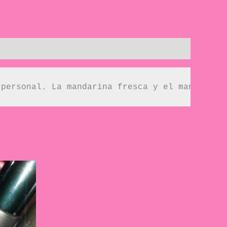
 personal. La mandarina fresca y el mango jug