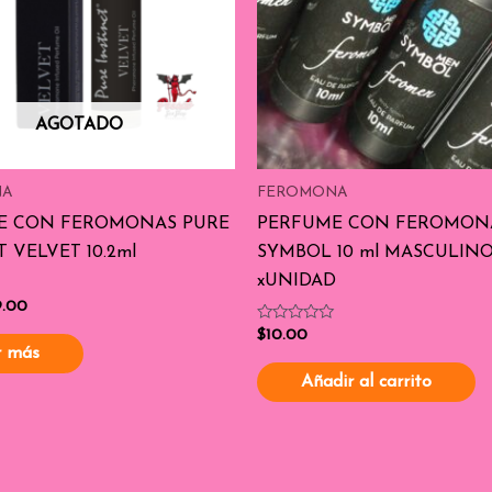
AGOTADO
NA
FEROMONA
E CON FEROMONAS PURE
PERFUME CON FEROMON
 VELVET 10.2ml
SYMBOL 10 ml MASCULIN
xUNIDAD
9.00
Valorado
$
10.00
con
r más
0
de
Añadir al carrito
5