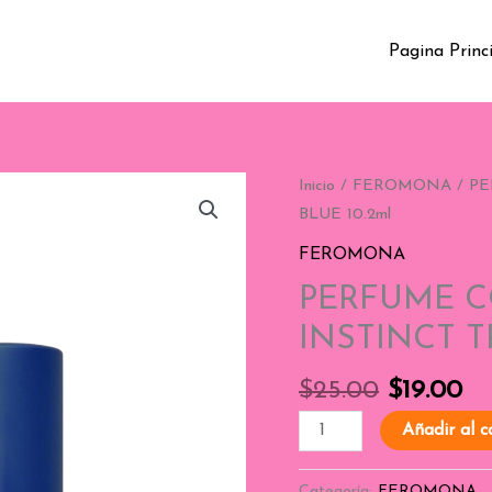
Pagina Princ
PERFUME
Inicio
/
FEROMONA
/ P
CON
BLUE 10.2ml
FEROMONAS
FEROMONA
PURE
PERFUME 
INSTINCT
TRUE
INSTINCT T
BLUE
10.2ml
$
25.00
$
19.00
cantidad
Añadir al c
Categoría:
FEROMONA