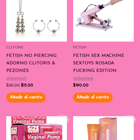
CLITORIS
FETISH
FETISH NO PIERCING
FETISH SEX MACHINE
ADORNO CLITORIS &
SEXTOYS ROSADA
PEZONES
FUCKING EDITION
Valorado
Valorado
$
29.00
$
15.00
$
190.00
con
con
0
0
de
de
Añadir al carrito
Añadir al carrito
5
5
¡Oferta!
¡Oferta!