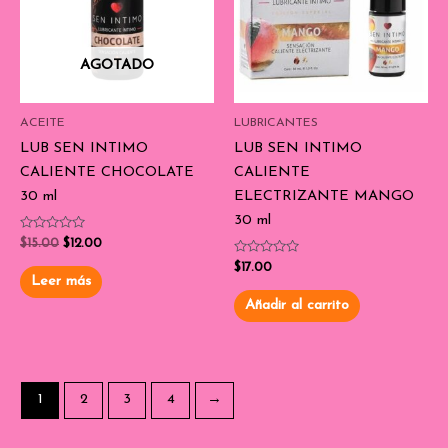
AGOTADO
ACEITE
LUBRICANTES
LUB SEN INTIMO
LUB SEN INTIMO
CALIENTE CHOCOLATE
CALIENTE
30 ml
ELECTRIZANTE MANGO
30 ml
Valorado
$
15.00
$
12.00
con
0
Valorado
$
17.00
de
con
Leer más
5
0
de
Añadir al carrito
5
1
2
3
4
→