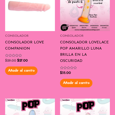
CONSOLADOR
CONSOLADOR
CONSOLADOR LOVE
CONSOLADOR LOVELACE
COMPANION
POP AMARILLO LUNA
BRILLA EN LA
Valorado
OSCURIDAD
$
29.00
$
27.00
con
0
de
Añadir al carrito
5
Valorado
$
35.00
con
0
de
Añadir al carrito
5