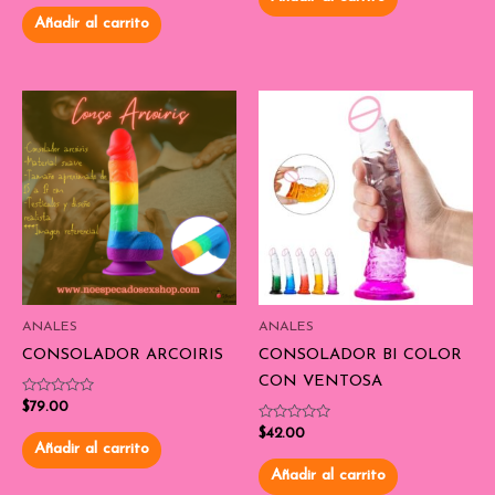
0
5
de
Añadir al carrito
5
ANALES
ANALES
CONSOLADOR ARCOIRIS
CONSOLADOR BI COLOR
CON VENTOSA
Valorado
$
79.00
con
0
Valorado
$
42.00
de
con
Añadir al carrito
5
0
de
Añadir al carrito
5