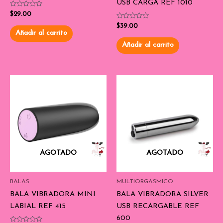
USB CARGA REF 1010
Valorado
$
29.00
con
0
Valorado
$
39.00
de
con
Añadir al carrito
5
0
de
Añadir al carrito
5
AGOTADO
AGOTADO
BALAS
MULTIORGASMICO
BALA VIBRADORA MINI
BALA VIBRADORA SILVER
LABIAL REF 415
USB RECARGABLE REF
600