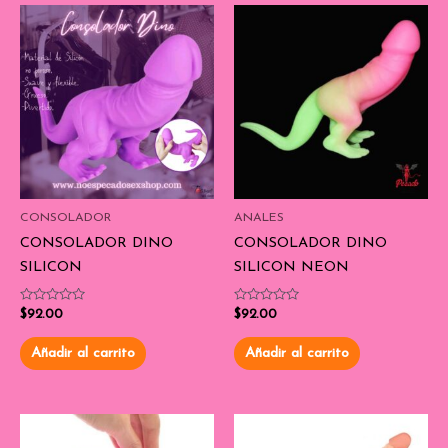
CONSOLADOR
ANALES
CONSOLADOR DINO
CONSOLADOR DINO
SILICON
SILICON NEON
Valorado
Valorado
$
92.00
$
92.00
con
con
0
0
de
de
Añadir al carrito
Añadir al carrito
5
5