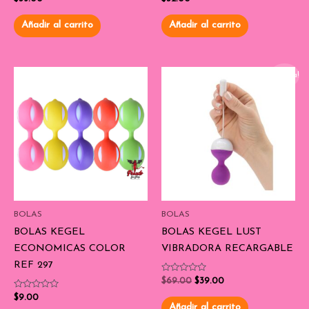
con
con
0
0
de
de
Añadir al carrito
Añadir al carrito
5
5
¡Oferta!
BOLAS
BOLAS
BOLAS KEGEL
BOLAS KEGEL LUST
ECONOMICAS COLOR
VIBRADORA RECARGABLE
REF 297
Valorado
$
69.00
$
39.00
con
Valorado
0
$
9.00
con
de
Añadir al carrito