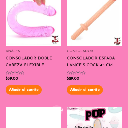
ANALES
CONSOLADOR
CONSOLADOR DOBLE
CONSOLADOR ESPADA
CABEZA FLEXIBLE
LANCE´S COCK 45 CM
Valorado
Valorado
$
39.00
$
29.00
con
con
0
0
de
de
Añadir al carrito
Añadir al carrito
5
5
¡Oferta!