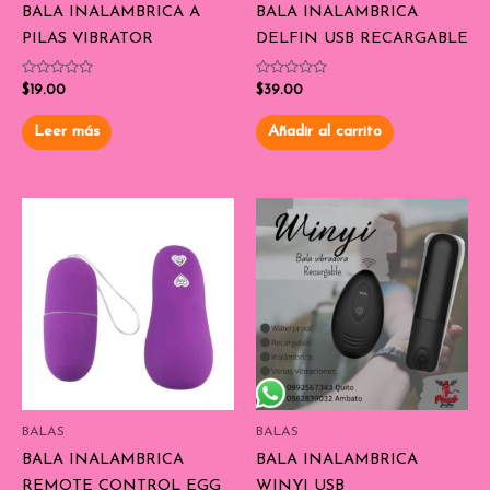
BALA INALAMBRICA A
BALA INALAMBRICA
PILAS VIBRATOR
DELFIN USB RECARGABLE
Valorado
Valorado
$
19.00
$
39.00
con
con
0
0
de
de
Leer más
Añadir al carrito
5
5
BALAS
BALAS
BALA INALAMBRICA
BALA INALAMBRICA
REMOTE CONTROL EGG
WINYI USB