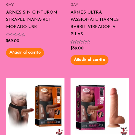
GAY
GAY
ARNES SIN CINTURON
ARNES ULTRA
STRAPLE NANA-RCT
PASSIONATE HARNES
MORADO USB
RABBIT VIBRADOR A
PILAS
Valorado
$
69.00
con
0
Valorado
$
59.00
de
con
Añadir al carrito
5
0
de
Añadir al carrito
5