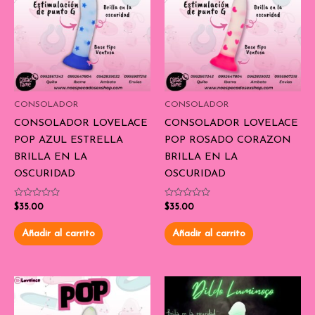
CONSOLADOR
CONSOLADOR
CONSOLADOR LOVELACE
CONSOLADOR LOVELACE
POP AZUL ESTRELLA
POP ROSADO CORAZON
BRILLA EN LA
BRILLA EN LA
OSCURIDAD
OSCURIDAD
Valorado
Valorado
$
35.00
$
35.00
con
con
0
0
de
de
Añadir al carrito
Añadir al carrito
5
5