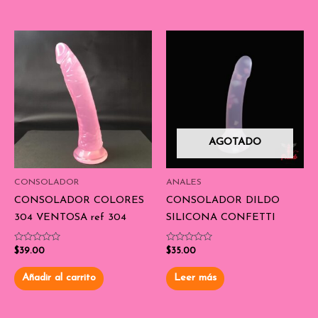
AGOTADO
CONSOLADOR
ANALES
CONSOLADOR COLORES
CONSOLADOR DILDO
304 VENTOSA ref 304
SILICONA CONFETTI
Valorado
Valorado
$
39.00
$
35.00
con
con
0
0
de
de
Añadir al carrito
Leer más
5
5