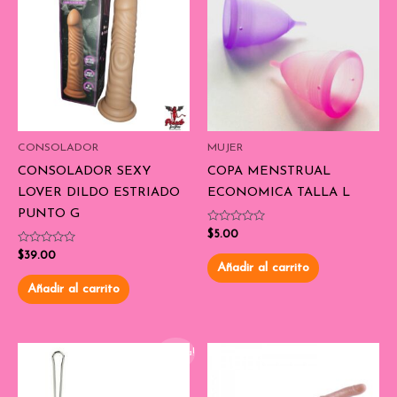
CONSOLADOR
MUJER
CONSOLADOR SEXY
COPA MENSTRUAL
LOVER DILDO ESTRIADO
ECONOMICA TALLA L
PUNTO G
Valorado
$
5.00
con
Valorado
0
$
39.00
con
de
Añadir al carrito
0
5
de
Añadir al carrito
5
¡Oferta!