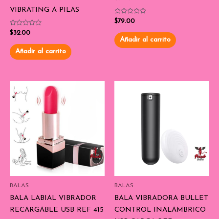
VIBRATING A PILAS
Valorado
$
79.00
con
Valorado
0
$
32.00
con
de
Añadir al carrito
0
5
de
Añadir al carrito
5
BALAS
BALAS
BALA LABIAL VIBRADOR
BALA VIBRADORA BULLET
RECARGABLE USB REF 415
CONTROL INALAMBRICO