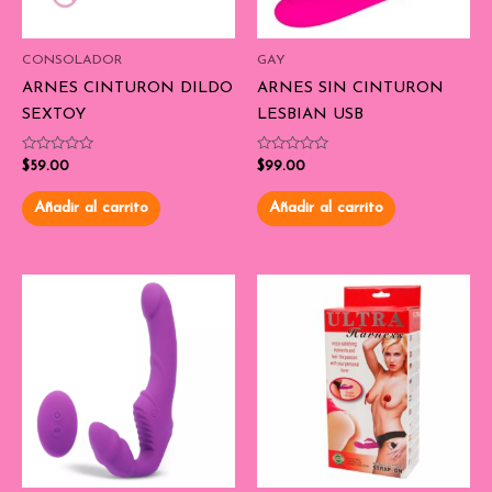
CONSOLADOR
GAY
ARNES CINTURON DILDO
ARNES SIN CINTURON
SEXTOY
LESBIAN USB
Valorado
Valorado
$
59.00
$
99.00
con
con
0
0
de
de
Añadir al carrito
Añadir al carrito
5
5