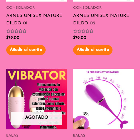
CONSOLADOR
CONSOLADOR
ARNES UNISEX NATURE
ARNES UNISEX NATURE
DILDO 01
DILDO 02
Valorado
Valorado
$
79.00
$
79.00
con
con
0
0
de
de
Añadir al carrito
Añadir al carrito
5
5
AGOTADO
BALAS
BALAS