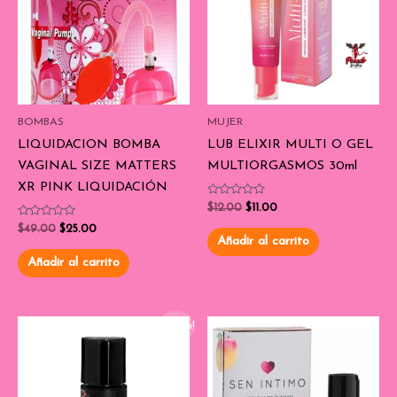
BOMBAS
MUJER
LIQUIDACION BOMBA
LUB ELIXIR MULTI O GEL
VAGINAL SIZE MATTERS
MULTIORGASMOS 30ml
XR PINK LIQUIDACIÓN
Valorado
$
12.00
$
11.00
con
Valorado
0
$
49.00
$
25.00
con
de
Añadir al carrito
0
5
de
Añadir al carrito
5
¡Oferta!