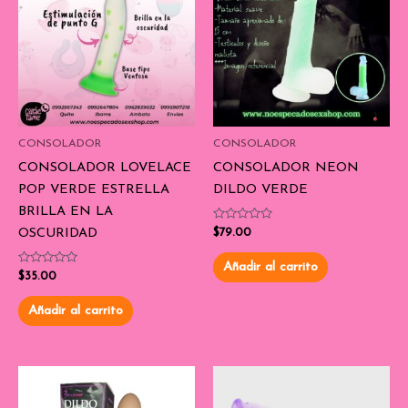
CONSOLADOR
CONSOLADOR
CONSOLADOR LOVELACE
CONSOLADOR NEON
POP VERDE ESTRELLA
DILDO VERDE
BRILLA EN LA
Valorado
OSCURIDAD
$
79.00
con
0
de
Añadir al carrito
Valorado
5
$
35.00
con
0
de
Añadir al carrito
5