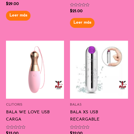
Valorado
$
29.00
con
0
Valorado
$
25.00
de
con
Leer más
5
0
de
Leer más
5
CLITORIS
BALAS
BALA WE LOVE USB
BALA XS USB
CARGA
RECARGABLE
Valorado
Valorado
$
35.00
$
32.00