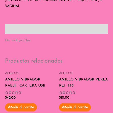
JUEGOS DESPEDIDA Y BROMAS
,
LOVENSE
,
MUJER
,
PAREJA
,
VAGINAL
Descripción
No incluye pilas
Productos relacionados
ANILLOS
ANILLOS
ANILLO VIBRADOR
ANILLO VIBRADOR PERLA
RABBIT CARTERA USB
REF 993
Valorado
Valorado
$
42.00
$
10.00
con
con
0
0
de
de
Añadir al carrito
Añadir al carrito
5
5