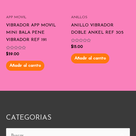
APP MOVIL
ANILLOS
VIBRADOR APP MOVIL
ANILLO VIBRADOR
MINI BALA PENE
DOBLE ANKEL REF 305
VIBRADOR REF 191
Valorado
$
15.00
con
Valorado
0
$
59.00
con
de
Añadir al carrito
0
5
de
Añadir al carrito
5
CATEGORIAS