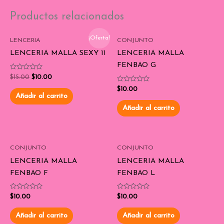
Productos relacionados
¡Oferta!
LENCERIA
CONJUNTO
LENCERIA MALLA SEXY 11
LENCERIA MALLA
FENBAO G
Valorado
$
15.00
$
10.00
con
0
Valorado
$
10.00
de
con
Añadir al carrito
5
0
de
Añadir al carrito
5
CONJUNTO
CONJUNTO
LENCERIA MALLA
LENCERIA MALLA
FENBAO F
FENBAO L
Valorado
Valorado
$
10.00
$
10.00
con
con
0
0
de
de
Añadir al carrito
Añadir al carrito
5
5