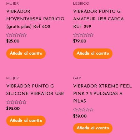
MUJER
LESBICO
VIBRADOR
VIBRADOR PUNTO G
NOVENTA&SEX PATRICIO
AMATEUR USB CARGA
(gratis pilas) Ref 602
REF 299
Valorado
Valorado
$
25.00
$
79.00
con
con
0
0
de
de
Añadir al carrito
Añadir al carrito
5
5
MUJER
GAY
VIBRADOR PUNTO G
VIBRADOR XTREME FEEL
SILICONE VIBRATOR USB
PINK 7.5 PULGADAS A
PILAS
Valorado
$
95.00
con
0
Valorado
$
59.00
de
con
Añadir al carrito
5
0
de
Añadir al carrito
5