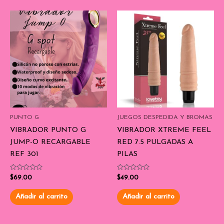
PUNTO G
JUEGOS DESPEDIDA Y BROMAS
VIBRADOR PUNTO G
VIBRADOR XTREME FEEL
JUMP-O RECARGABLE
RED 7.5 PULGADAS A
REF 301
PILAS
Valorado
Valorado
$
69.00
$
49.00
con
con
0
0
de
de
Añadir al carrito
Añadir al carrito
5
5