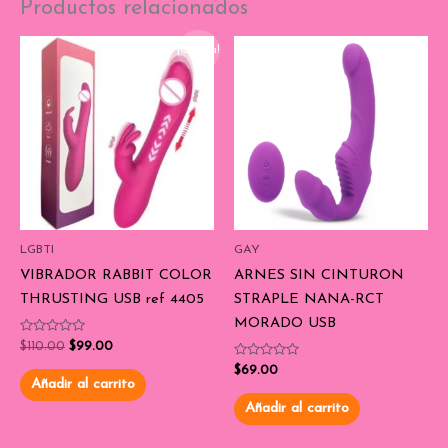
Productos relacionados
¡Oferta!
LGBTI
GAY
VIBRADOR RABBIT COLOR
ARNES SIN CINTURON
THRUSTING USB ref 4405
STRAPLE NANA-RCT
MORADO USB
Valorado
$
110.00
$
99.00
con
0
Valorado
$
69.00
de
con
Añadir al carrito
5
0
de
Añadir al carrito
5